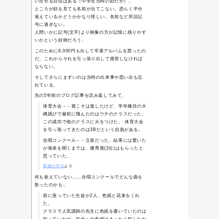
5年の歳月は短いようで
の日を明日に控えて今の
更新頻度が低い当サイト
になりながらも続けてい
去の記事を探すことがで
5年前の卒業式の記事「
卒
最初に"5年の歳月は短い
書いたのは、
たった5年
覚えていない
からだ。
新成人にメッセージ