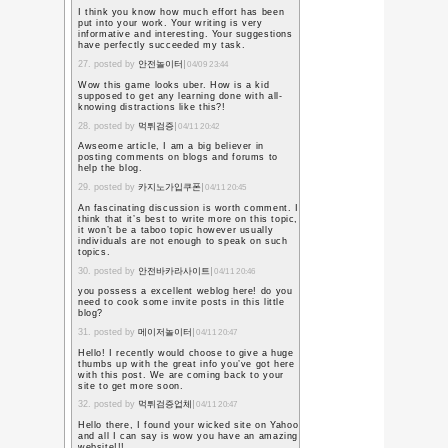
どこかのバラエティー番
「では、ここでかつての
す！」
観客「おおーーっ！」(ど
ゲスト「…………」(号泣
ゲスト「先生、あの時は
のおかげで救われました
(司会者も涙)
……という展開には、絶
そんな良い学校ではない
生徒A「おっ！〇〇(私の