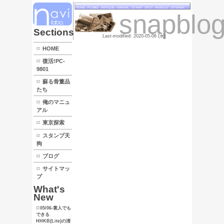
HOME
PC
LINK
Sections
HOME
復活!PC-
9801
蘇る骨董品
たち