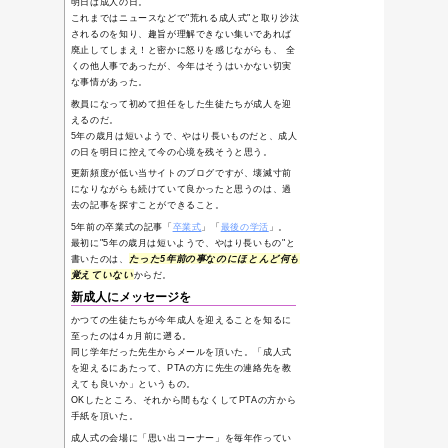
ち
01/01-平成30年
迎春
12/31-ゆく年来
る年2017
04/10-やる気ス
イッチ
Category
或る日常の