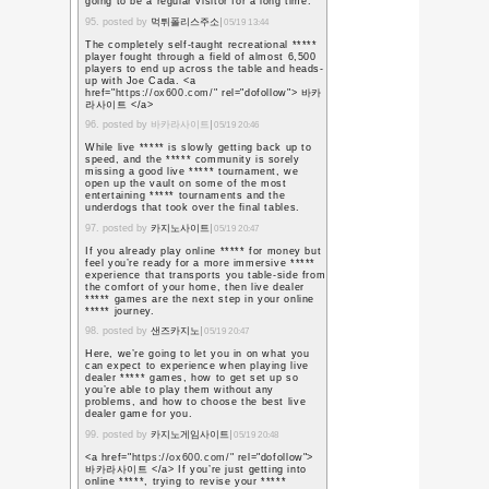
future and it is time t
this post and if I coul
you some interesting 
Perhaps you could writ
to this article. I want
about it!
7. posted by
Aircondition
I want you to thank fo
wonderful read!!! I def
bit of it and I have 
out new stuff of your 
8. posted by
Zonnepanel
This is a fantastic we
sharing.