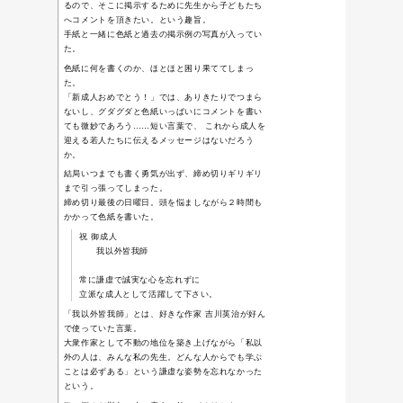
風景
(244)
学級日誌
(63)
漢の自炊
録
(5)
紀行文
(40)
業務報告
(12)