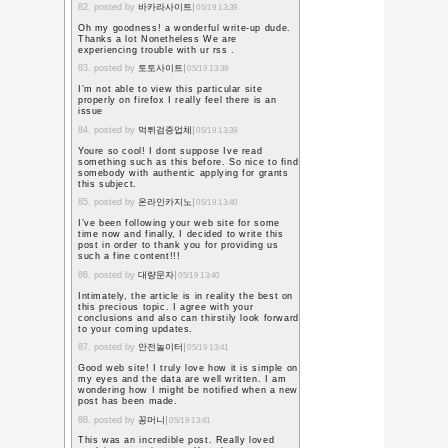
1. posted by instagram tak
https://grambegeni.c
2. posted by instagram tak
Please give some adv
this kind of posts.
[url=
https://seoleads.
3. posted by mr seo
02/2
Best of luck with your
reader of your blog I 
appraisal that if you
can reach me out at a