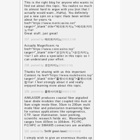
the presentations, the
the professors. And 
reimbursed 100% of the
that I had to pay on 
and supplies. Otherwis
master’s degree. All t
my time.
12. posted by
Zonnepane
Very useful post. This 
here. I found so many 
blog especially its dis
article. Keep it up.
13. posted by
Warmtepo