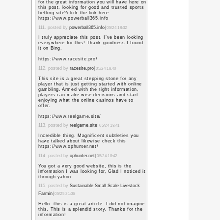
I have a mission that
on, and I have been at
information
14. posted by
Zonnepanel
I am always searching 
can help me. There is
about this. I think y
points in Features als
job !
15. posted by
Warmtepo
This post is very simp
appreciate without lea
Great work!