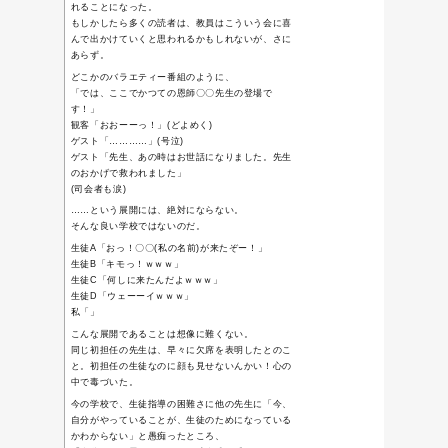
TweetsWind
Category:
/
Home
或る日