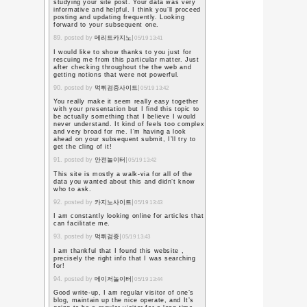
4. posted by
Decentraliz
20:16
生徒のためになっ,いる
ところ、
5. posted by
solitaire spi
I am always searching 
can help me. There is
about this. I think y
points in Features als
job !
6. posted by
Zonnepanel
It is perfect time to 