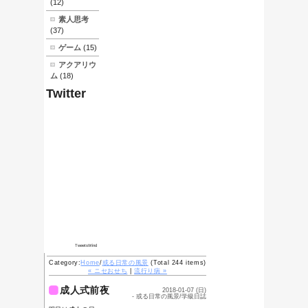
What's
New
05/06-素人でも
できる
HHKB(Lite)の清
掃
03/27-素人でも
できる自転車のブ
レーキレバー交換
01/19-流行り病
01/07-成人式前
夜
01/05-ニセおせ