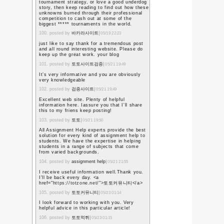
9. posted by
Airco install
I have a mission that
on, and I have been at
information
10. posted by
Zonnepane
Wow, happy to see th
this think help any n
work. By the way than
awesomeness from
11. posted by
Prijs airco
Going to graduate sch
decision for me. I en