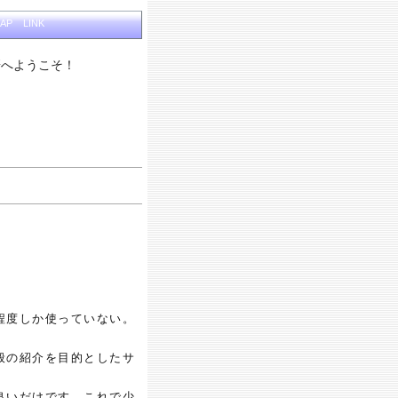
MAP
LINK
i研へようこそ！
程度しか使っていない。
般の紹介を目的としたサ
）
良いだけです。これで少