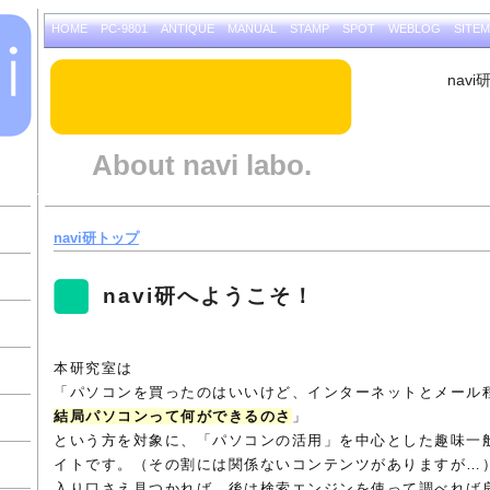
HOME
PC-9801
ANTIQUE
MANUAL
STAMP
SPOT
WEBLOG
SITE
nav
About navi labo.
navi研トップ
navi研へようこそ！
本研究室は
「パソコンを買ったのはいいけど、インターネットとメール
結局パソコンって何ができるのさ
」
という方を対象に、「パソコンの活用」を中心とした趣味一
イトです。（その割には関係ないコンテンツがありますが…
入り口さえ見つかれば、後は検索エンジンを使って調べれば