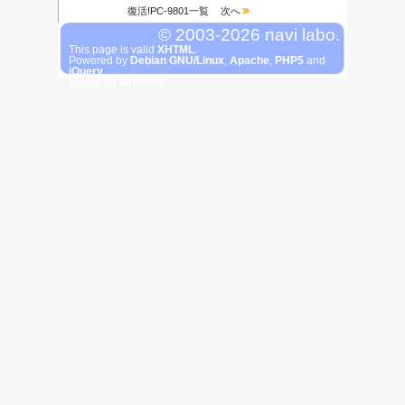
PartII Anex86
1.Anex86の本
2.さっそく実行!
3.HD(ハードデ
PartII Anex86
1.FD(フロッピ
成
2.FDイメージでA
3.EPSONチェ
PartI Anex86の始
1.はじめに