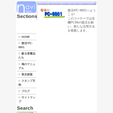
HOME
PC
LINK
Sections
HOME
復活!PC-