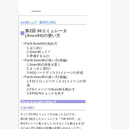
サイトマッ
プ
Search
このサイト内
ウェブ全
体
検索は
「緑のgoo」
を利用し
ています
PC-9801