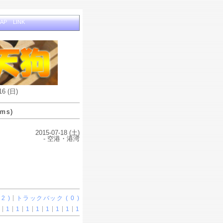
MAP
LINK
16 (日)
ems)
2015-07-18 (土)
- 空港・港湾
2 )
トラックバック ( 0 )
1
1
1
1
1
1
1
1