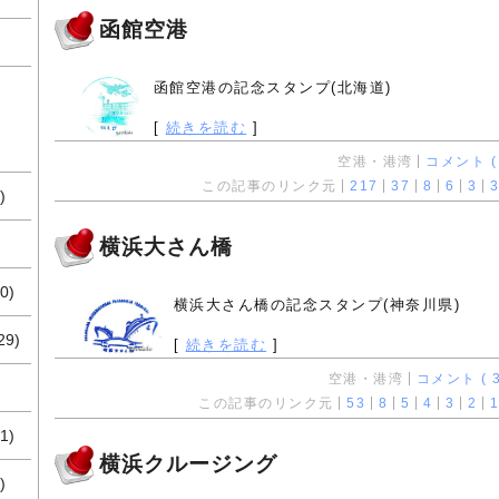
函館空港
函館空港の記念スタンプ(北海道)
[
続きを読む
]
空港・港湾
コメント ( 
この記事のリンク元
217
37
8
6
3
3
)
横浜大さん橋
0)
横浜大さん橋の記念スタンプ(神奈川県)
29)
[
続きを読む
]
空港・港湾
コメント ( 3
この記事のリンク元
53
8
5
4
3
2
1
1)
横浜クルージング
)