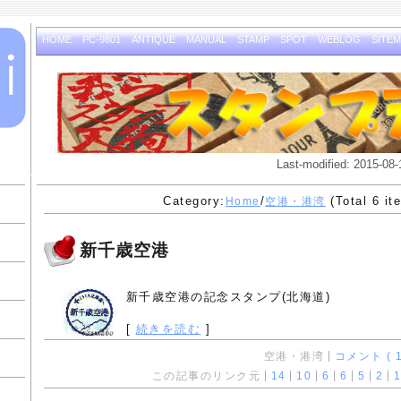
HOME
PC-9801
ANTIQUE
MANUAL
STAMP
SPOT
WEBLOG
SITE
Last-modified: 2015-08-
Category:
/
(Total 6 it
Home
空港・港湾
新千歳空港
新千歳空港の記念スタンプ(北海道)
[
続きを読む
]
空港・港湾
コメント ( 1
この記事のリンク元
14
10
6
6
5
2
1