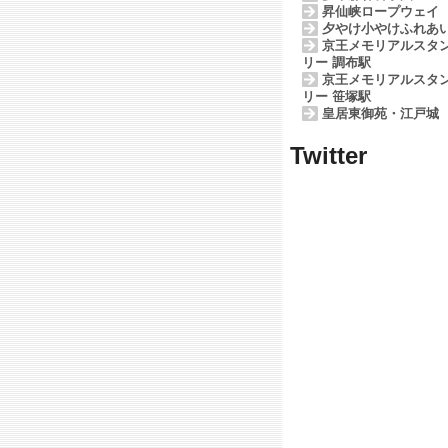
昇仙峡ロープウェイ
夕やけ小やけふれあ
京王メモリアルスタ
リー 調布駅
京王メモリアルスタ
リー 笹塚駅
皇居東御苑・江戸城
Twitter