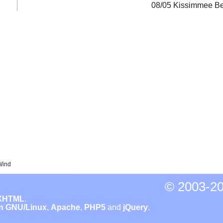
08/05 Kissimmee Be
Wind
© 2003-
20
XHTML
.
n GNU/Linux
,
Apache
,
PHP5
and
jQuery
.