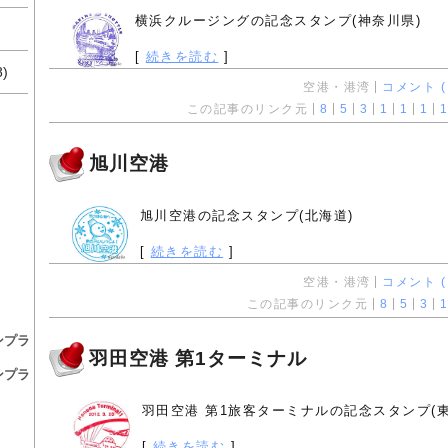
横浜クルージングの記念スタンプ(神奈川県)
[
続きを読む
]
8)
空港・港湾
コメント ( 
この記事のリンク元
8
5
3
1
1
1
1
旭川空港
旭川空港の記念スタンプ(北海道)
[
続きを読む
]
空港・港湾
コメント ( 
この記事のリンク元
8
5
3
1
ンプラ
羽田空港 第1ターミナル
ンプラ
羽田空港 第1旅客ターミナルの記念スタンプ(東
[
続きを読む
]