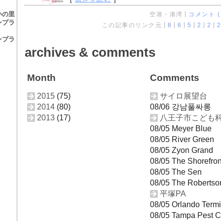
いの里
空港・港湾
コメント ( 
ンプラ
この記事のリンク元
8
6
5
2
2
2
ンプラ
archives & comments
Month
Comments
2015
(75)
サイロ展望台
2014
(80)
08/06 강남풀싸롱
2013
(17)
八王子市こども
08/05 Meyer Blue
08/05 River Green
08/05 Zyon Grand
08/05 The Shorefron
08/05 The Sen
08/05 The Robertso
平塚PA
08/05 Orlando Termi
08/05 Tampa Pest C