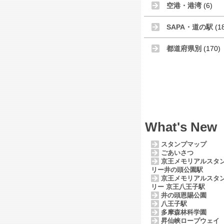
空港・港湾
(6)
SAPA・道の駅
(1
都道府県別
(170)
What's New
スタンプマップ
ごあいさつ
京王メモリアルスタ
リー井の頭公園駅
京王メモリアルスタ
リー 京王八王子駅
井の頭恩賜公園
八王子駅
多摩森林科学園
昇仙峡ロープウェイ