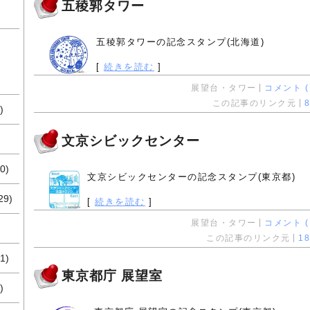
五稜郭タワー
五稜郭タワーの記念スタンプ(北海道)
[
続きを読む
]
展望台・タワー
コメント ( 
この記事のリンク元
8
)
文京シビックセンター
0)
文京シビックセンターの記念スタンプ(東京都)
29)
[
続きを読む
]
展望台・タワー
コメント ( 
この記事のリンク元
18
1)
東京都庁 展望室
)