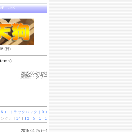
MAP
LINK
16 (日)
items)
2015-06-24 (水)
- 展望台・タワー
6 )
トラックバック ( 0 )
リンク元
14
12
5
1
1
2015-04-25 (土)