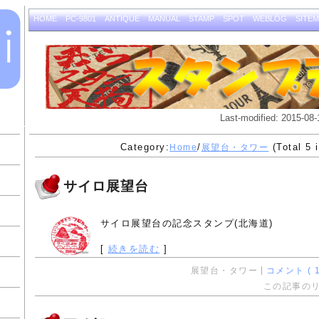
HOME
PC-9801
ANTIQUE
MANUAL
STAMP
SPOT
WEBLOG
SITE
Last-modified: 2015-08-
Category:
/
(Total 5 
Home
展望台・タワー
サイロ展望台
サイロ展望台の記念スタンプ(北海道)
[
続きを読む
]
展望台・タワー
コメント ( 1
この記事の