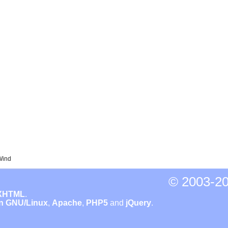
Wind
© 2003-
20
XHTML
.
n GNU/Linux
,
Apache
,
PHP5
and
jQuery
.