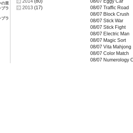
2014
(80)
08/07 Eggy Car
いの里
2013
(17)
08/07 Traffic Road
ンプラ
08/07 Block Crush
ンプラ
08/07 Stick War
08/07 Stick Fight
08/07 Electric Man
08/07 Magic Sort
08/07 Vita Mahjong
08/07 Color Match
08/07 Numerology C