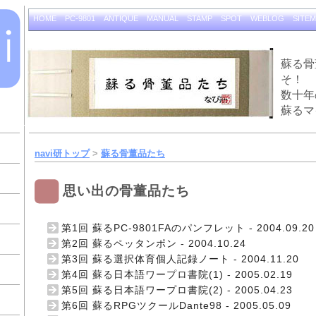
HOME
PC-9801
ANTIQUE
MANUAL
STAMP
SPOT
WEBLOG
SITE
蘇る骨
そ！
数十年
蘇るマ
navi研トップ
>
蘇る骨董品たち
思い出の骨董品たち
第1回 蘇るPC-9801FAのパンフレット
- 2004.09.20
第2回 蘇るペッタンポン
- 2004.10.24
第3回 蘇る選択体育個人記録ノート
- 2004.11.20
第4回 蘇る日本語ワープロ書院(1)
- 2005.02.19
第5回 蘇る日本語ワープロ書院(2)
- 2005.04.23
第6回 蘇るRPGツクールDante98
- 2005.05.09