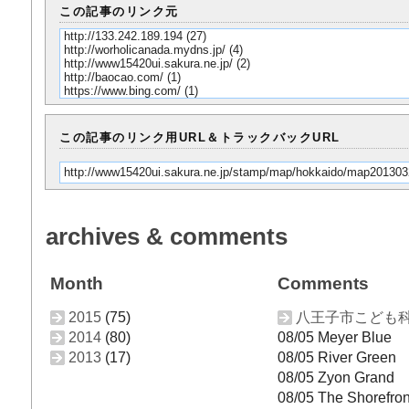
この記事のリンク元
http://133.242.189.194
(27)
http://worholicanada.mydns.jp/
(4)
http://www15420ui.sakura.ne.jp/
(2)
http://baocao.com/
(1)
https://www.bing.com/
(1)
この記事のリンク用URL＆トラックバックURL
http://www15420ui.sakura.ne.jp/stamp/map/hokkaido/map20130
archives & comments
Month
Comments
2015
(75)
八王子市こども
2014
(80)
08/05 Meyer Blue
2013
(17)
08/05 River Green
08/05 Zyon Grand
08/05 The Shorefron