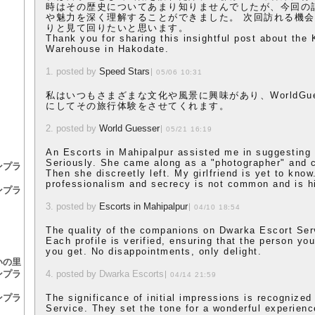
時はその歴史についてあまり知りませんでしたが、今回の
や魅力を深く理解することができました。 次回訪れる機
りと見て回りたいと思います。
Thank you for sharing this insightful post about the
Warehouse in Hakodate.
1. posted by
Speed Stars
05/06 10:31
私はいつもさまざまな文化や風景に興味があり、WorldGue
にしてその旅行体験をさせてくれます。
2. posted by
World Guesser
05/21 16:19
An Escorts in Mahipalpur assisted me in suggesting t
Seriously. She came along as a "photographer" and 
ンプラ
Then she discreetly left. My girlfriend is yet to kno
professionalism and secrecy is not common and is h
ンプラ
3. posted by
Escorts in Mahipalpur
04/10 18:54
The quality of the companions on Dwarka Escort Serv
Each profile is verified, ensuring that the person yo
you get. No disappointments, only delight.
いの里
ンプラ
4. posted by Dwarka Escorts
04/14 21:59
ンプラ
The significance of initial impressions is recognize
Service. They set the tone for a wonderful experien