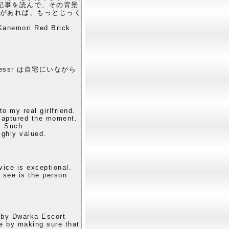
記事を読んで、その背景
会があれば、もっとじっく
 Kanemori Red Brick
ssr は自宅にいながら
o my real girlfriend.
captured the moment.
w. Such
ighly valued.
ice is exceptional.
u see is the person
d by Dwarka Escort
ce by making sure that