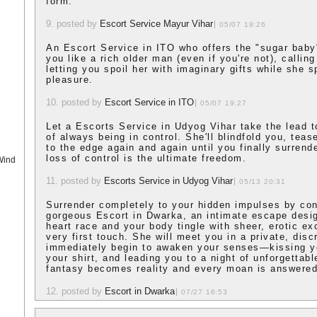
form.
9. posted by
Escort Service Mayur Vihar
05/07 19:26
An Escort Service in ITO who offers the "sugar baby"
you like a rich older man (even if you're not), callin
letting you spoil her with imaginary gifts while she s
pleasure.
10. posted by
Escort Service in ITO
05/07 19:27
Let a Escorts Service in Udyog Vihar take the lead to
of always being in control. She'll blindfold you, tea
to the edge again and again until you finally surrend
loss of control is the ultimate freedom.
Wind
11. posted by
Escorts Service in Udyog Vihar
05/13 20:31
Surrender completely to your hidden impulses by con
gorgeous Escort in Dwarka, an intimate escape desi
heart race and your body tingle with sheer, erotic e
very first touch. She will meet you in a private, disc
immediately begin to awaken your senses—kissing y
your shirt, and leading you to a night of unforgettab
fantasy becomes reality and every moan is answered
12. posted by
Escort in Dwarka
07/27 16:53