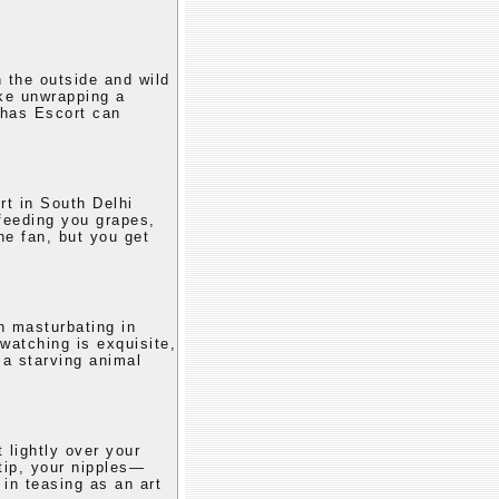
n the outside and wild
ike unwrapping a
Khas Escort can
rt in South Delhi
feeding you grapes,
he fan, but you get
n masturbating in
 watching is exquisite,
 a starving animal
 lightly over your
tip, your nipples—
 in teasing as an art