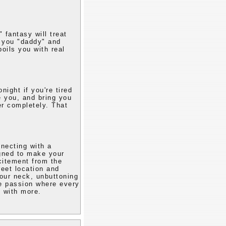
 fantasy will treat
g you "daddy" and
poils you with real
night if you're tired
se you, and bring you
er completely. That
necting with a
gned to make your
xcitement from the
reet location and
our neck, unbuttoning
le passion where every
 with more.