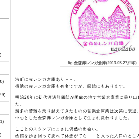
)
fig.金森赤レンガ倉庫(2013.03.27押印)
港町に赤レンガ倉庫あり－－。
0)
横浜の赤レンガ倉庫も有名ですが、函館にもあります。
29)
明治20年に初代渡邊熊四郎が函館の地で営業倉庫業に乗り出
た。
幾多の苦難を乗り越えてきたものの営業倉庫業は次第に衰退。
中心とした金森赤レンガ倉庫として生まれ変わりました。
1)
こことのスタンプはまさに偶然の出会い。
)
函館を歩き回って疲れて休憩がてら……と入った入口のとこ