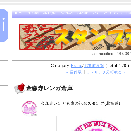
HOME
PC-9801
ANTIQUE
MANUAL
STAMP
SPOT
WEBLOG
SITE
Last-modified: 2015-08-
Category:
/
(Total 170 i
Home
都道府県別
|
« 函館駅
カトリック元町教会 »
金森赤レンガ倉庫
金森赤レンガ倉庫の記念スタンプ(北海道)