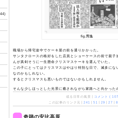
44)
fig.秀逸
職場から帰宅途中でケーキ屋の前を通りかかった。
サンタクロースの格好をした店員とショーケースの前で親子
んが真剣そうに一生懸命クリスマスケーキを選んでいた。
この子にとってはクリスマスはやはり特別な日で、滅多にな
なのかもしれない。
するとクリスマスも悪いものではないかもしれません。
そんな少しほっとした光景に癒されながら家路へと向かった
或る日常の風景
コメント ( 107
この記事のリンク元
241
51
29
27
8
奇跡の安比高原