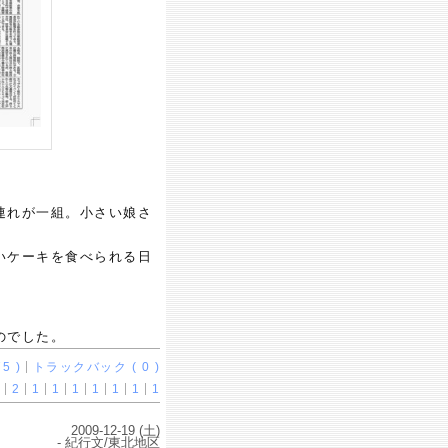
連れが一組。小さい娘さ
いケーキを食べられる日
のでした。
5 )
トラックバック ( 0 )
2
1
1
1
1
1
1
1
2009-12-19 (土)
- 紀行文/東北地区