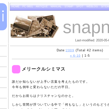
HOME
PC-9801
ANTIQUE
MANUAL
STAMP
SPOT
WEBLOG
SITE
snapn
Last-modified: 2020-05-
Date:
(Total 42 items)
2009
| 1-5
« 6-10
メリークルシミマス
誰だか知らないが上手い言葉を考えたものです。
今年も例年と変わらないただの平日。
だからお前らはクリスチャンなのかと。
しかし世間が浮ついている中で「何もなし」というのもどう