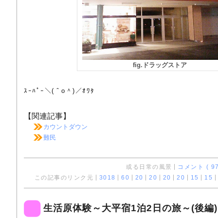
fig.ドラッグストア
ｽｰﾊﾟｰ＼(＾o＾)／ｵﾜﾀ
【関連記事】
カウントダウン
難民
或る日常の風景
コメント ( 97
この記事のリンク元
3018
60
20
20
20
20
15
15
生活原体験～大平宿1泊2日の旅～(後編)