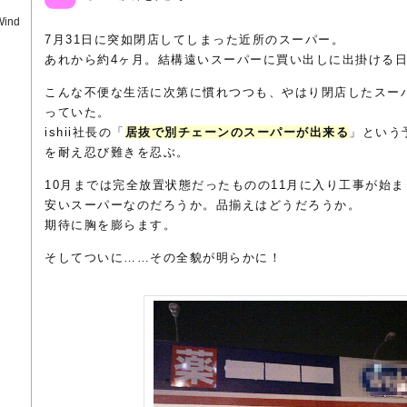
Wind
7月31日に突如閉店してしまった近所のスーパー。
あれから約4ヶ月。結構遠いスーパーに買い出しに出掛ける
こんな不便な生活に次第に慣れつつも、やはり閉店したスー
っていた。
ishii社長の「
居抜で別チェーンのスーパーが出来る
」という
を耐え忍び難きを忍ぶ。
10月までは完全放置状態だったものの11月に入り工事が始ま
安いスーパーなのだろうか。品揃えはどうだろうか。
期待に胸を膨らます。
そしてついに……その全貌が明らかに！