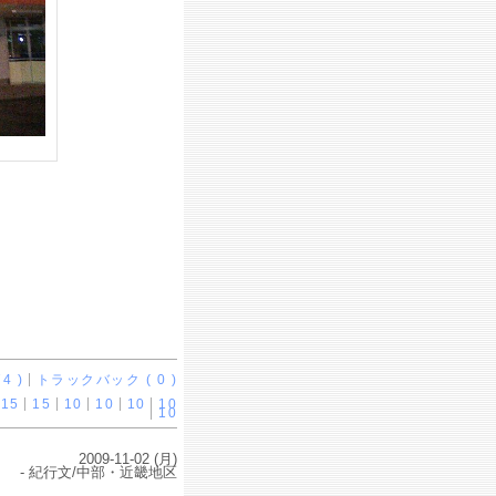
4 )
トラックバック ( 0 )
15
15
10
10
10
10
10
2009-11-02 (月)
- 紀行文/中部・近畿地区