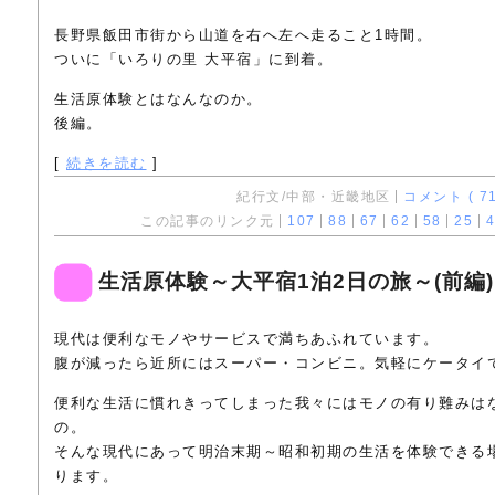
長野県飯田市街から山道を右へ左へ走ること1時間。
ついに「いろりの里 大平宿」に到着。
生活原体験とはなんなのか。
後編。
[
続きを読む
]
紀行文/中部・近畿地区
コメント ( 71
この記事のリンク元
107
88
67
62
58
25
4
生活原体験～大平宿1泊2日の旅～(前編)
現代は便利なモノやサービスで満ちあふれています。
腹が減ったら近所にはスーパー・コンビニ。気軽にケータイ
便利な生活に慣れきってしまった我々にはモノの有り難みは
の。
そんな現代にあって明治末期～昭和初期の生活を体験できる
ります。