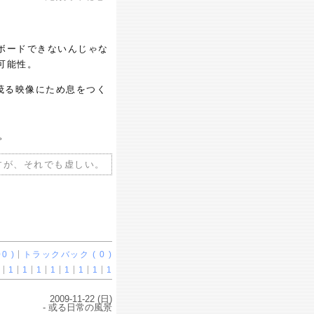
ボードできないんじゃな
可能性。
茂る映像にため息をつく
。
すが、それでも虚しい。
0 )
トラックバック ( 0 )
1
1
1
1
1
1
1
1
2009-11-22 (日)
- 或る日常の風景