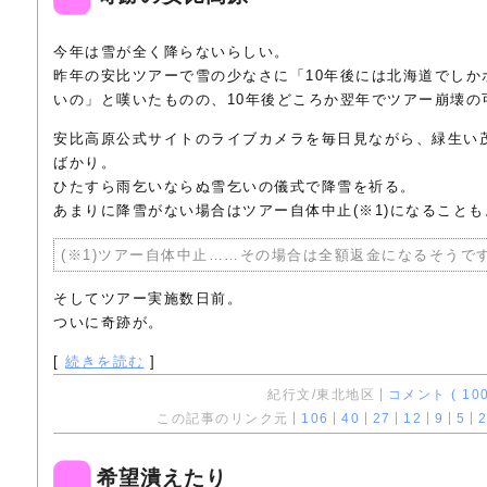
今年は雪が全く降らないらしい。
昨年の安比ツアーで雪の少なさに「10年後には北海道でしか
いの」と嘆いたものの、10年後どころか翌年でツアー崩壊の
安比高原公式サイトのライブカメラを毎日見ながら、緑生い
ばかり。
ひたすら雨乞いならぬ雪乞いの儀式で降雪を祈る。
あまりに降雪がない場合はツアー自体中止(※1)になることも
(※1)ツアー自体中止……その場合は全額返金になるそうで
そしてツアー実施数日前。
ついに奇跡が。
[
続きを読む
]
紀行文/東北地区
コメント ( 100
この記事のリンク元
106
40
27
12
9
5
2
希望潰えたり