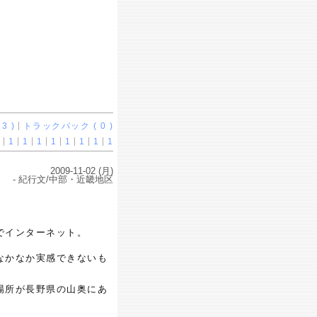
3 )
トラックバック ( 0 )
1
1
1
1
1
1
1
1
2009-11-02 (月)
- 紀行文/中部・近畿地区
でインターネット。
なかなか実感できないも
場所が長野県の山奥にあ