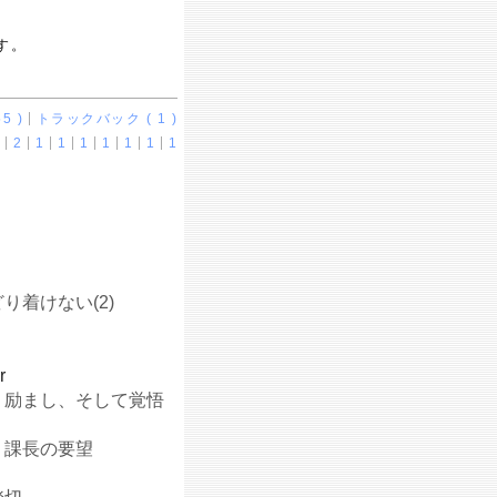
す。
5 )
トラックバック ( 1 )
2
1
1
1
1
1
1
1
り着けない(2)
り
r
】励まし、そして覚悟
】課長の要望