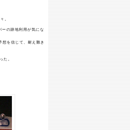
日々。
パーの跡地利用が気にな
予想を信じて、耐え難き
った。