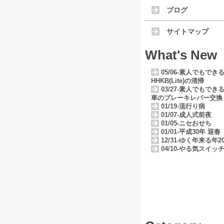
ブログ
サイトマップ
What's New
05/06-素人でもでき
HHKB(Lite)の清掃
03/27-素人でもでき
車のブレーキレバー交換
01/19-流行り病
01/07-成人式前夜
01/05-ニセおせち
01/01-平成30年 迎春
12/31-ゆく年来る年20
04/10-やる気スイッ