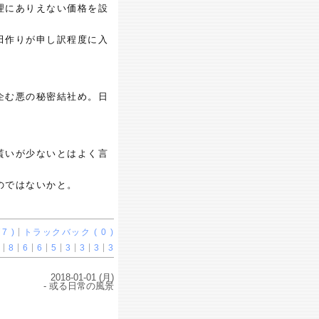
理にありえない価格を設
田作りが申し訳程度に入
企む悪の秘密結社め。日
貰いが少ないとはよく言
のではないかと。
7 )
トラックバック ( 0 )
8
6
6
5
3
3
3
3
2018-01-01 (月)
- 或る日常の風景