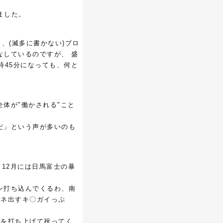
ました。
、(滅多に書かない)ブロ
なしているのですが、 盛
時45分になっても、何と
体が"働かされる"こと
だ」という声が多いのも
12月には日馬富士の暴
ン打ち込んでくるわ、南
ゴネ出すキ〇ガイっぷ
火を打ち上げて祝ってく