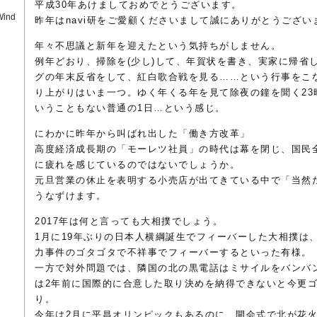
平成30年あけましておめでとうございます。
Wind
昨年はnavi研をご愛顧くださいまして誠にありがとうござい
年々不思議と新年を迎えたという気持ちがしません。
例年どおり、掃除を(少し)して、年賀状を書き、実家に帰省し
グの年末反省をして、紅白歌合戦を見る……という行事をこ
り上がりはいま一つ。ゆく年くる年を見て除夜の鐘を聞く23
いうこともない普通の1日…という感じ。
にわかに昨年から叫ばれ出した「働き方改革」
高度経済成長期の「モーレツ社員」の時代は幕を閉じ、国民全
に疲れを感じているのではないでしょうか。
元旦営業の休止を表明する小売店が出てきている中で「当然
うなずけます。
2017年は何と言っても大相撲でしょう。
1月に19年ぶりの日本人横綱誕生でフィーバーした大相撲は、
力事件のゴタゴタで不祥事でフィーバーするといった有様。
一方で対外問題では、隣国の北の黒電話はミサイルをバンバ
は2年前に国際的に合意した取り決めを納得できないと今更
り。
今年は2月に平昌オリンピックもあるのに、開会式で北が花