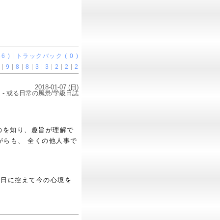
6 )
トラックバック ( 0 )
9
8
8
3
3
2
2
2
2018-01-07 (日)
- 或る日常の風景/学級日誌
のを知り、趣旨が理解で
がらも、 全くの他人事で
。
明日に控えて今の心境を