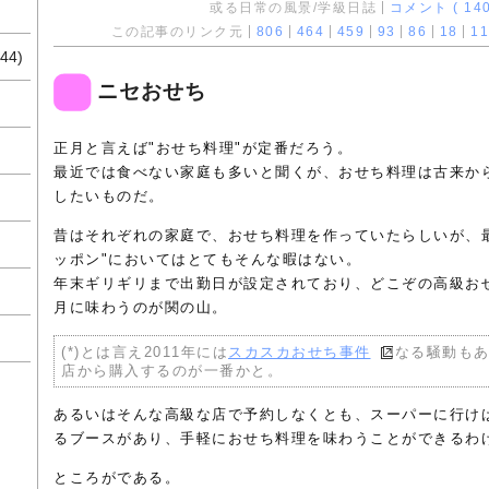
或る日常の風景/学級日誌
コメント ( 140
この記事のリンク元
806
464
459
93
86
18
11
44)
ニセおせち
正月と言えば"おせち料理"が定番だろう。
最近では食べない家庭も多いと聞くが、おせち料理は古来か
したいものだ。
昔はそれぞれの家庭で、おせち料理を作っていたらしいが、最
ッポン"においてはとてもそんな暇はない。
年末ギリギリまで出勤日が設定されており、どこぞの高級おせ
月に味わうのが関の山。
(*)とは言え2011年には
スカスカおせち事件
なる騒動もあ
店から購入するのが一番かと。
あるいはそんな高級な店で予約しなくとも、スーパーに行け
るブースがあり、手軽におせち料理を味わうことができるわ
ところがである。