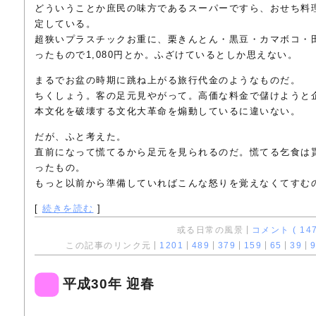
どういうことか庶民の味方であるスーパーですら、おせち料
定している。
超狭いプラスチックお重に、栗きんとん・黒豆・カマボコ・
ったもので1,080円とか。ふざけているとしか思えない。
まるでお盆の時期に跳ね上がる旅行代金のようなものだ。
ちくしょう。客の足元見やがって。高価な料金で儲けようと
本文化を破壊する文化大革命を煽動しているに違いない。
だが、ふと考えた。
直前になって慌てるから足元を見られるのだ。慌てる乞食は
ったもの。
もっと以前から準備していればこんな怒りを覚えなくてすむ
[
続きを読む
]
或る日常の風景
コメント ( 147
この記事のリンク元
1201
489
379
159
65
39
9
平成30年 迎春