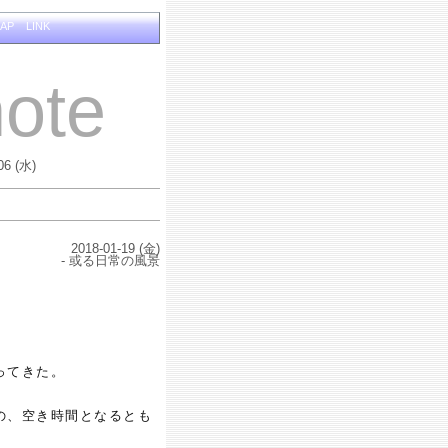
MAP
LINK
ote
06 (水)
2018-01-19 (金)
- 或る日常の風景
ってきた。
の、空き時間となるとも