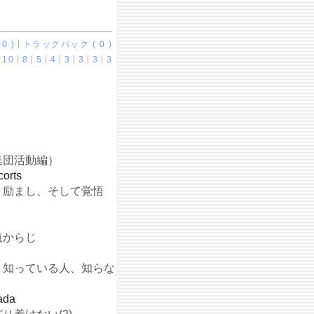
0 )
トラックバック ( 0 )
10
8
5
4
3
3
3
3
集団活動編）
corts
】励まし、そして覚悟
遠からじ
】知っている人、知らな
ada