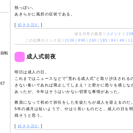
熱っぽい。
あきらかに風邪の症状である。
[
続きを読む
]
或る日常の風景
コメント ( 108
この記事のリンク元
2136
896
260
185
84
46
11
る
る自転
成人式前夜
明日は成人の日。
これまではニュースなどで"荒れる成人式"と取り沙汰される
17
きない集いであれば廃止してしまえ！と密かに怒りを感じな
チ
あったが、今年はそうはいかない切実な事情があった。
教員になって初めて担任をした生徒たちが成人を迎えるのだ
5年の歳月は短いようで、やはり長いものだと、成人の日を
残そうと思う。
[
続きを読む
]