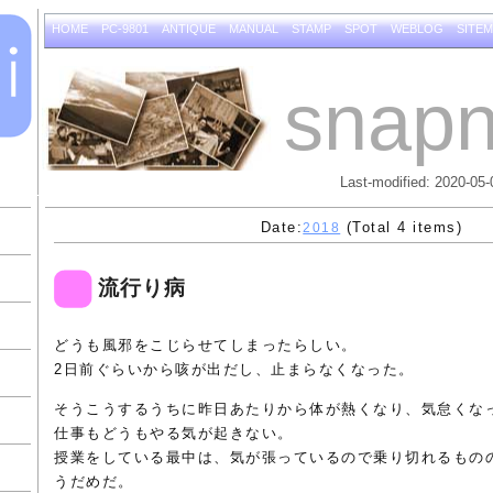
HOME
PC-9801
ANTIQUE
MANUAL
STAMP
SPOT
WEBLOG
SITE
snapn
Last-modified: 2020-05-
Date:
(Total 4 items)
2018
流行り病
どうも風邪をこじらせてしまったらしい。
2日前ぐらいから咳が出だし、止まらなくなった。
そうこうするうちに昨日あたりから体が熱くなり、気怠くな
仕事もどうもやる気が起きない。
授業をしている最中は、気が張っているので乗り切れるもの
うだめだ。