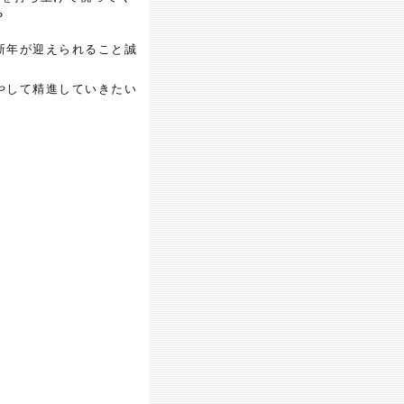
？
新年が迎えられること誠
やして精進していきたい