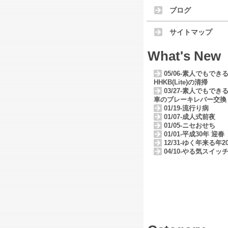
ブログ
サイトマップ
What's New
05/06-素人でもでき
HHKB(Lite)の清掃
03/27-素人でもでき
車のブレーキレバー交換
01/19-流行り病
01/07-成人式前夜
01/05-ニセおせち
01/01-平成30年 迎春
12/31-ゆく年来る年20
04/10-やる気スイッ