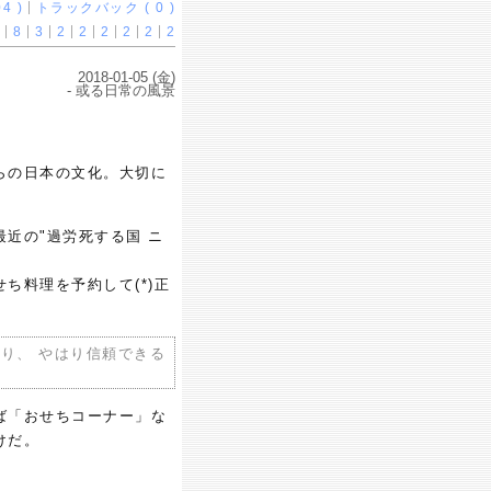
4 )
トラックバック ( 0 )
8
3
2
2
2
2
2
2
2018-01-05 (金)
- 或る日常の風景
らの日本の文化。大切に
近の"過労死する国 ニ
ち料理を予約して(*)正
り、 やはり信頼できる
ば「おせちコーナー」な
けだ。