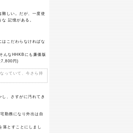
は難しい。だが、一度使
な 記憶がある。
にはこだわらなければな
そんなHHKBにも廉価版
,800円)
月)となっていて、今さら持
かし、さすがに汚れてき
在宅勤務になり外出は自
を落とすことにしまし