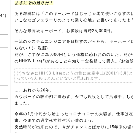
まさにその通りだ！
ある雑誌には「このキーボードはじゃじゃ馬で使いこなすの
44)
いこなせばフェラーリのような乗り心地」と書いてあったよう
そんな最高級キーボード。お値段は当時25,000円。
一流のシステムエンジニアを目指すのだったら、キーボード
らない！(←洗脳)
だが、さすがに25,000円という価格に恐れおののいた。だが
のHHKB Lite(*)があることを知り一念発起して購入。(お値段7
(*)ちなみにHHKB Liteはとうの昔に生産中止(2001年3
っている人もほとんどいないと思われます。
……あれから20年。
カウボーイの鞍の例に違わず、今でも現役として活躍中。し
ました。
今年の1月中旬から始まったコロナコロナの大騒ぎ。仕事は
粛。今までの過労死寸前生活が嘘のよう。
突然時間が出来たので、今がチャンスとばかりに15年来の垢