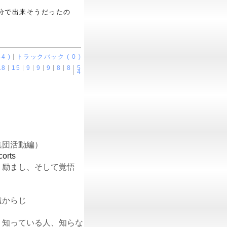
自分で出来そうだったの
4 )
トラックバック ( 0 )
18
15
9
9
9
8
8
5
4
集団活動編）
corts
】励まし、そして覚悟
遠からじ
】知っている人、知らな