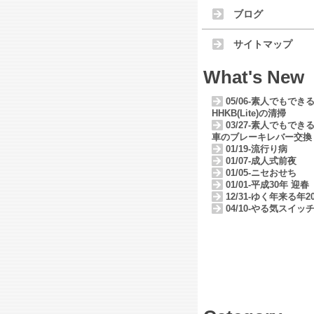
ブログ
サイトマップ
What's New
05/06-素人でもでき
HHKB(Lite)の清掃
03/27-素人でもでき
車のブレーキレバー交換
01/19-流行り病
01/07-成人式前夜
01/05-ニセおせち
01/01-平成30年 迎春
12/31-ゆく年来る年20
04/10-やる気スイッ