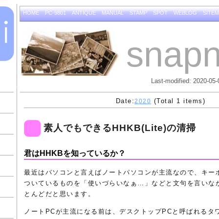
HOME
PC-9801
ANTIQUE
MANUAL
STAMP
SPOT
WEBLOG
SITE
snapn
Last-modified: 2020-05-
Date:
(Total 1 items)
2020
素人でもできるHHKB(Lite)の清掃
君はHHKBを知っているか？
最近はパソコンと言えばノートパソコンが主流なので、キー
ついているものを「使いづらいなぁ…」などと文句を言いな
とんどだと思います。
ノートPCが主流になる前は、デスクトップPCと呼ばれるタ