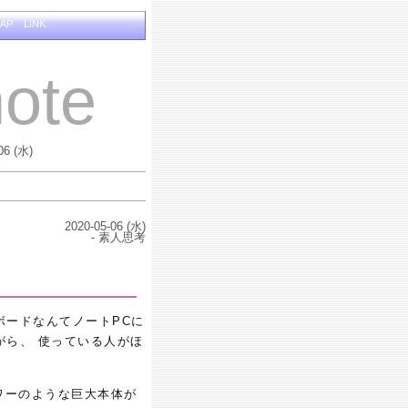
MAP
LINK
ote
06 (水)
2020-05-06 (水)
- 素人思考
ボードなんてノートPCに
がら、 使っている人がほ
ワーのような巨大本体が