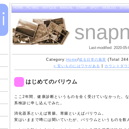
HOME
PC-9801
ANTIQUE
MANUAL
STAMP
SPOT
WEBLOG
SITE
snapn
Last-modified: 2020-05-
Category:
/
(Total 244
Home
或る日常の風景
|
« 安いものにはワケがある
カウントダウン
はじめてのバリウム
ここ2年間、健康診断というものを全く受けていなかった。
系検診に申し込んでみた。
消化器系といえば胃腸。胃腸といえばバリウム。
実はいままで噂には聞いていたが、バリウムというものを飲