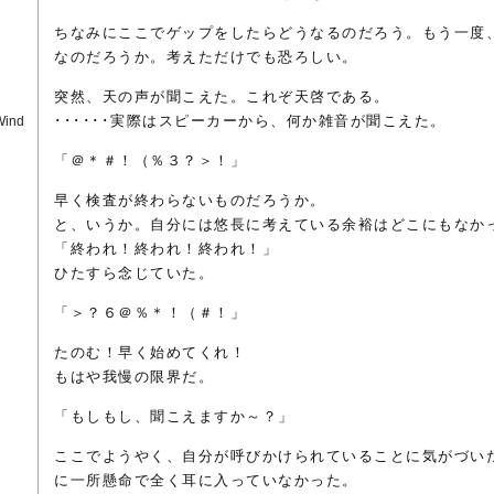
ちなみにここでゲップをしたらどうなるのだろう。もう一度
なのだろうか。考えただけでも恐ろしい。
突然、天の声が聞こえた。これぞ天啓である。
･･････実際はスピーカーから、何か雑音が聞こえた。
Wind
「＠＊＃！（％３？＞！」
早く検査が終わらないものだろうか。
と、いうか。自分には悠長に考えている余裕はどこにもなか
「終われ！終われ！終われ！」
ひたすら念じていた。
「＞？６＠％＊！（＃！」
たのむ！早く始めてくれ！
もはや我慢の限界だ。
「もしもし、聞こえますか～？」
ここでようやく、自分が呼びかけられていることに気がづい
に一所懸命で全く耳に入っていなかった。