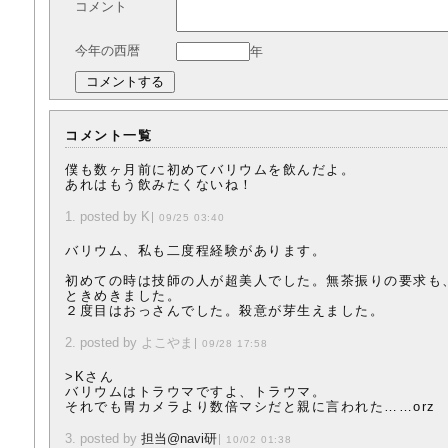
コメント
今年の西暦
年
コメント一覧
僕も数ヶ月前に初めてバリウムを飲んだよ。
あれはもう飲みたくないね！
1. posted by K
09/25 03:40
バリウム、私も二度程経験があります。
初めての時は技師の人が超美人でした。無茶振りの要求も
ときめきました。
２度目はおっさんでした。殺意が芽生えました。
2. posted by よこやま
09/28 17:58
>Kさん
バリウムはトラウマですよ、トラウマ。
それでも胃カメラより数倍マシだと親に言われた……orz
3. posted by
担当@navi研
10/02 01:38