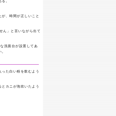
ある。
たが、時間が正しいこと
ません」と言いながら出て
単な洗面台が設置してあ
い。
入った白い粉を飲むよう
るとカニが泡吹いたよう
。