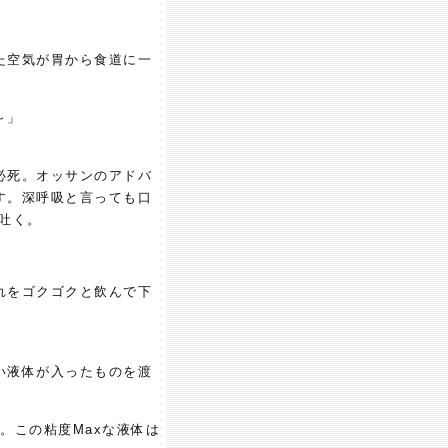
た空気が胃から食道に一
～」
必死。オッサンのアドバ
す。深呼吸と言っても口
吐く。
れをゴクゴクと飲んで下
い液体が入ったものを渡
い。この粘度Maxな液体は