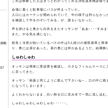
これは体験した人はきっとわかってくれる消化器系検診録で
会場に着くと駐車場にバスが停まっていた。
入口にはカーテンが閉められていて、中の様子は判らなかっ
を確認して中をのぞいてみる。が、誰もいなかった。
声を掛けると奥から白衣をきたオッサンが「ああ････すみ
きた。やる気を感じない。
る
程良く冷房が効いているバスの中は3人掛けの後部座席と簡
る自転
り、奥には扉があった。扉の奥には何かあるようだ。結構狭
しゅわしゅわ
オッサンは簡単に受診票を確認し、小さなフィルムケースに
17
チ
に言ってきた。
オッサン「粉薬と同じように飲んで下さいね～。口の中に残
になってしまいます」
よくわからないまま、白い粉を口に含み水で一気に流し込む
しゅわしゅわしゅわしゅわ･･････。