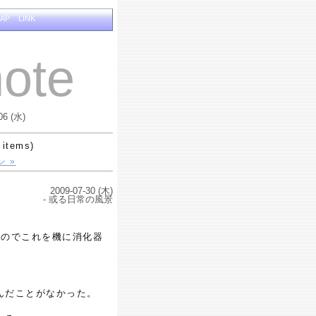
MAP
LINK
ote
06 (水)
 items)
 »
2009-07-30 (木)
- 或る日常の風景
なのでこれを機に消化器
んだことがなかった。