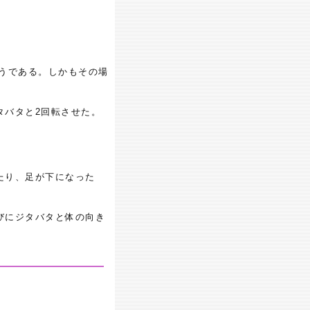
うである。しかもその場
タバタと2回転させた。
たり、足が下になった
びにジタバタと体の向き