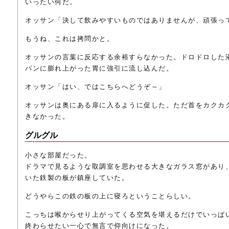
いったい何だ。
オッサン「決して飲みやすいものではありませんが、頑張っ
もうね、これは拷問かと。
オッサンの言葉に反応する余裕すらなかった。ドロドロした
パンに膨れ上がった胃に強引に流し込んだ。
オッサン「はい、ではこちらへどうぞ～」
オッサンは奥にある扉に入るように促した。ただ首をカクカ
きなかった。
グルグル
小さな部屋だった。
ドラマで見るような取調室を思わせる大きなガラス窓があり
いた鉄製の板が鎮座していた。
どうやらこの鉄の板の上に寝ろということらしい。
こっちは喉からせり上がってくる空気を堪えるだけでいっぱ
終わらせたい一心で無言で仰向けになった。