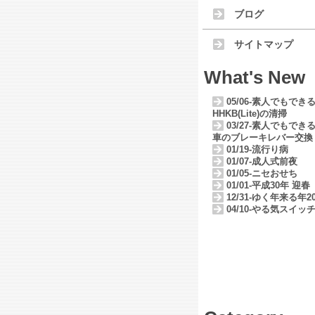
ブログ
サイトマップ
What's New
05/06-素人でもでき
HHKB(Lite)の清掃
03/27-素人でもでき
車のブレーキレバー交換
01/19-流行り病
01/07-成人式前夜
01/05-ニセおせち
01/01-平成30年 迎春
12/31-ゆく年来る年20
04/10-やる気スイッ