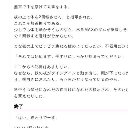
無言で手を挙げて返事をする。
板の上で体を2回転させろ、と指示された。
これこそ無茶振りである。
少しでも体を動かそうものなら、水量MAXのダムが決壊しそ
で２回転する意味が分からない。
まな板の上でビチビチ跳ねる鯉のようだったが、不器用にジ
「それでは始めます。手すりにしっかり掴まってください」
ここからの記憶はあまりない。
なぜなら、鉄の板がグイングインと動き出し、頭が下になっ
り、横向きにされたり、もう何がどうなっているのやら。
途中うつ伏せになれだの仰向けになれだの指示され、そのた
を変えたりした。
終了
「はい、終わりでーす」
･･････戦い抜いた。