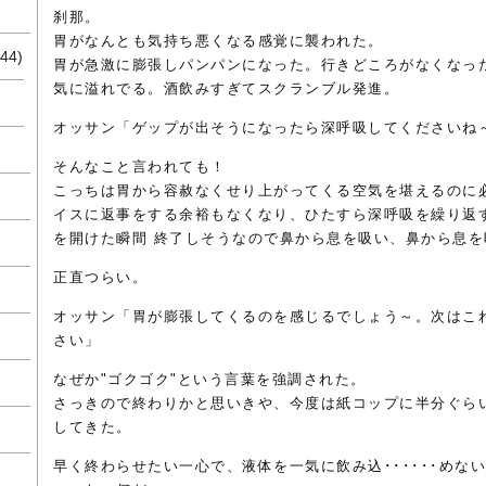
刹那。
胃がなんとも気持ち悪くなる感覚に襲われた。
44)
胃が急激に膨張しパンパンになった。行きどころがなくなっ
気に溢れでる。酒飲みすぎてスクランブル発進。
オッサン「ゲップが出そうになったら深呼吸してくださいね
そんなこと言われても！
こっちは胃から容赦なくせり上がってくる空気を堪えるのに
イスに返事をする余裕もなくなり、ひたすら深呼吸を繰り返
を開けた瞬間 終了しそうなので鼻から息を吸い、鼻から息を
正直つらい。
オッサン「胃が膨張してくるのを感じるでしょう～。次はこ
さい」
なぜか"ゴクゴク"という言葉を強調された。
さっきので終わりかと思いきや、今度は紙コップに半分ぐら
してきた。
早く終わらせたい一心で、液体を一気に飲み込･･････めな