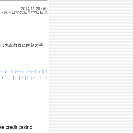
2014-11-28 (金)
- 或る日常の風景/学級日誌
には先輩教員に解剖の手
4 )
トラックバック ( 0 )
13
13
8
6
6
5
3
3
e credit casino