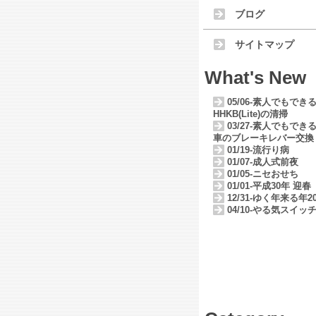
ブログ
サイトマップ
What's New
05/06-素人でもでき
HHKB(Lite)の清掃
03/27-素人でもでき
車のブレーキレバー交換
01/19-流行り病
01/07-成人式前夜
01/05-ニセおせち
01/01-平成30年 迎春
12/31-ゆく年来る年20
04/10-やる気スイッ