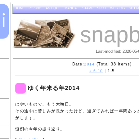
HOME
PC-9801
ANTIQUE
MANUAL
STAMP
SPOT
WEBLOG
SITE
snapb
Last-modified: 2020-05-
Date:
(Total 38 items)
2014
| 1-5
« 6-10
ゆく年来る年2014
はやいもので、もう大晦日。
その途中は苦しみが長かったけど、過ぎてみれば一年間あっ
がします。
恒例の今年の振り返り。