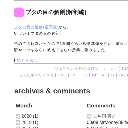
ブタの目の解剖(解剖編)
ブタの目の解剖(指導編)
から。
いよいよブタの目の解剖。
初めての解剖だったので1週間ぐらい授業準備を行い、前日
順やコツをさらに教えてもらい授業に臨みました。
[
続きを読む
]
或る日常の風景/学級日誌
コメント ( 132
この記事のリンク元
3983
221
166
105
42
14
14
archives & comments
Month
Comments
2020
(1)
ぷち同期会
2019
(1)
08/08 MrMoney88 fre