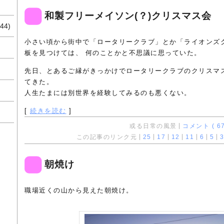
和製フリーメイソン(？)クリスマス会
44)
小さい頃から街中で「ロータリークラブ」とか「ライオンズ
板を見つけては、 何のことかと不思議に思っていた。
先日、とあるご縁がきっかけでロータリークラブのクリスマ
てきた。
人生たまには別世界を経験してみるのも悪くない。
[
続きを読む
]
或る日常の風景
コメント ( 67
この記事のリンク元
25
17
12
11
6
5
3
朝焼け
職場近くの山から見えた朝焼け。