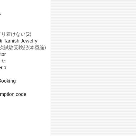
い
り着けない(2)
ti Tarnish Jewelry
次試験受験記(本番編)
tor
した
ria
Booking
emption code