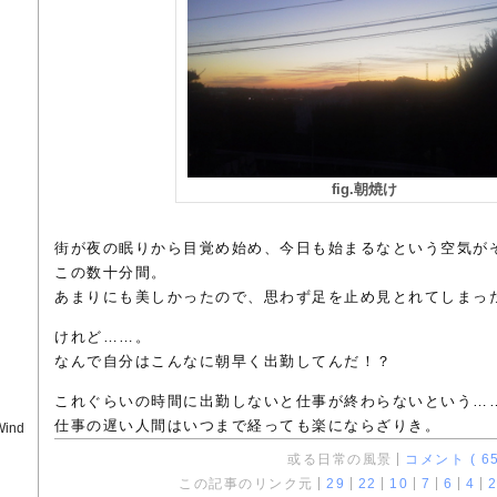
fig.朝焼け
街が夜の眠りから目覚め始め、今日も始まるなという空気が
この数十分間。
あまりにも美しかったので、思わず足を止め見とれてしまっ
けれど……。
なんで自分はこんなに朝早く出勤してんだ！？
これぐらいの時間に出勤しないと仕事が終わらないという…
仕事の遅い人間はいつまで経っても楽にならざりき。
Wind
或る日常の風景
コメント ( 65
この記事のリンク元
29
22
10
7
6
4
2