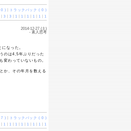
0 )
トラックバック ( 0 )
3
3
1
1
1
1
1
1
2014-12-27 (土)
- 素人思考
とになった。
うのは4,5年ぶりだった
とも変わっていないもの。
年とか、その年月を数える
7 )
トラックバック ( 0 )
1
1
1
1
1
1
1
1