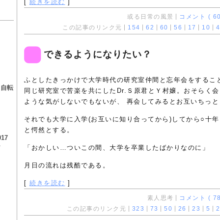
[
続きを読む
]
或る日常の風景
コメント ( 60
この記事のリンク元
154
62
60
56
17
10
4
できるようになりたい？
る
ふとしたきっかけで大学時代の研究室仲間と忘年会をするこ
る自転
同じ研究室で苦楽を共にしたDr.Ｓ原君とＹ村嬢。おそらく会
ような気がしないでもないが、 再会してみるとお互いちっ
それでも大学に入学(お互いに知り合ってから)してから○十
と愕然とする。
17
チ
「おかしい…ついこの間、大学を卒業したばかりなのに」
月日の流れは残酷である。
[
続きを読む
]
素人思考
コメント ( 78
この記事のリンク元
323
73
50
26
23
5
2