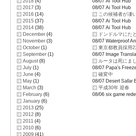
2018
(4)
08/07 Ai Tool Hub
2017
(3)
08/07 Ai Tool Hub
2016
(14)
この候補者が凄
2015
(37)
08/07 Ai Tool Hub
2014
(38)
08/07 Ai Tool Hub
December
(4)
ドンドルマにたど
November
(3)
08/07 Waterproof An
October
(1)
東京都教員採用2
September
(1)
08/07 Image Transla
August
(8)
ルータは死にま
July
(1)
08/07 Papa's Freeze
June
(4)
確変中
May
(1)
08/07 Desert Safar 
March
(3)
平成30年 迎春
February
(6)
08/06 six game red
January
(6)
2013
(25)
2012
(8)
2011
(4)
2010
(6)
2009
(41)