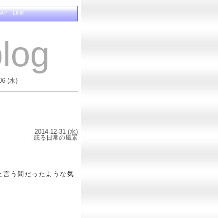
MAP
LINK
log
06 (水)
2014-12-31 (水)
- 或る日常の風景
と言う間だったような気