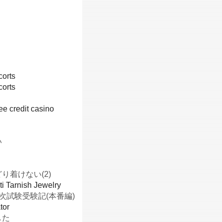
corts
corts
e credit casino
い
り着けない(2)
ti Tarnish Jewelry
次試験受験記(本番編)
tor
した