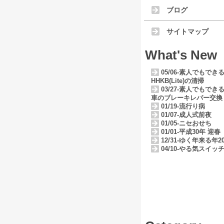
ブログ
サイトマップ
What's New
05/06-素人でもでき
HHKB(Lite)の清掃
03/27-素人でもでき
車のブレーキレバー交換
01/19-流行り病
01/07-成人式前夜
01/05-ニセおせち
01/01-平成30年 迎春
12/31-ゆく年来る年20
04/10-やる気スイッ