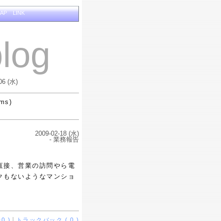
MAP
LINK
log
06 (水)
ems)
2009-02-18 (水)
- 業務報告
直接、営業の訪問やら電
クもないようなマンショ
0 )
トラックバック ( 0 )