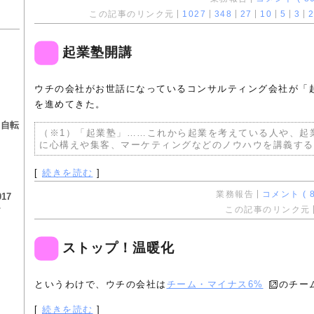
この記事のリンク元
1027
348
27
10
5
3
2
起業塾開講
ウチの会社がお世話になっているコンサルティング会社が「起
る
を進めてきた。
る自転
（※1）「起業塾」……これから起業を考えている人や、起
に心構えや集客、マーケティングなどのノウハウを講義する
[
続きを読む
]
業務報告
コメント ( 8
17
チ
この記事のリンク元
ストップ！温暖化
というわけで、ウチの会社は
チーム・マイナス6%
のチー
[
続きを読む
]