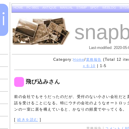
HOME
PC-9801
ANTIQUE
MANUAL
STAMP
SPOT
WEBLOG
SITE
snapb
Last-modified: 2020-05-
Category:
/
(Total 12 it
Home
業務報告
| 1-5
« 6-10
飛び込みさん
前の会社でもそうだったのだが、受付のない小さい会社だと
話を受けることになる。特にウチの会社のようなオートロッ
ンの一室に居を構えていると、かなりの頻度でやってくる。
[
続きを読む
]
業務報告
コメント ( 80