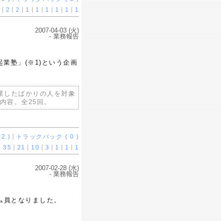
2
2
1
1
1
1
1
1
2007-04-03 (火)
- 業務報告
業塾」(※1)という企画
業したばかりの人を対象
内容。全25回。
2 )
トラックバック ( 0 )
35
21
10
3
1
1
1
2007-02-28 (水)
- 業務報告
ム員となりました。