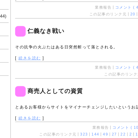
業務報告
コメント ( 4
この記事のリンク元
20
44)
仁義なき戦い
その抗争の火ぶたはある日突然斬って落とされる。
[
続きを読む
]
業務報告
コメント ( 4
この記事のリンク
商売人としての資質
とあるお客様からサイトをマイナーチェンジしたいというお
[
続きを読む
]
業務報告
コメント ( 10
この記事のリンク元
323
144
49
27
22
2
1