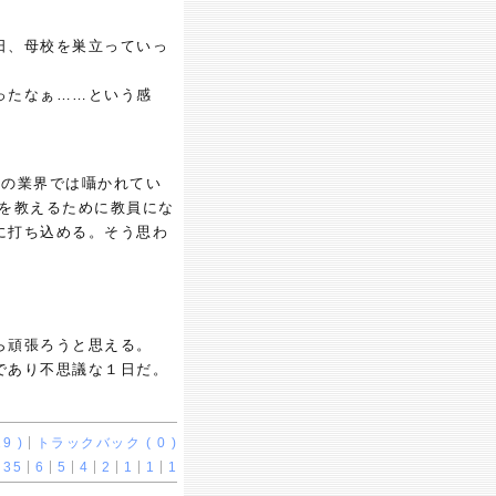
日、母校を巣立っていっ
ったなぁ……という感
この業界では囁かれてい
科を教えるために教員にな
に打ち込める。そう思わ
ら頑張ろうと思える。
であり不思議な１日だ。
9 )
トラックバック ( 0 )
35
6
5
4
2
1
1
1