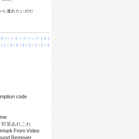
から逃れたいのだ
9 )
トラックバック ( 0 )
11
9
8
4
3
3
3
3
emption code
ame
ク対策あれこれ
rmark From Video
round Remover