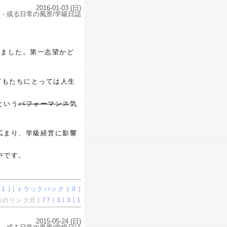
2016-01-03 (日)
- 或る日常の風景/学級日誌
りました。第一志望かど
どもたちにとっては人生
という
パフォーマンス
気
広まり、学級経営に影響
中です。
1 )
トラックバック ( 0 )
事のリンク元
77
3
3
1
2015-05-24 (日)