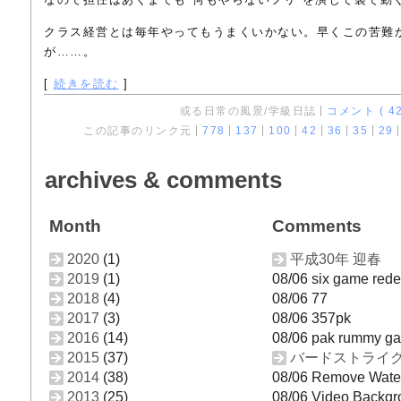
クラス経営とは毎年やってもうまくいかない。早くこの苦難
が……。
[
続きを読む
]
或る日常の風景/学級日誌
コメント ( 42
この記事のリンク元
778
137
100
42
36
35
29
archives & comments
Month
Comments
2020
(1)
平成30年 迎春
2019
(1)
08/06 six game red
2018
(4)
08/06 77
2017
(3)
08/06 357pk
2016
(14)
08/06 pak rummy g
2015
(37)
バードストライ
2014
(38)
08/06 Remove Wate
2013
(25)
08/06 Video Backg