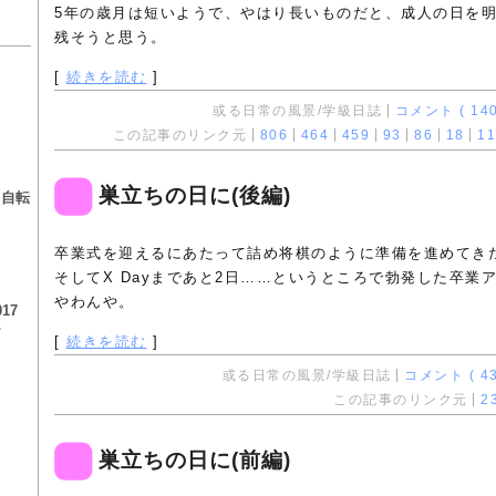
5年の歳月は短いようで、やはり長いものだと、成人の日を
残そうと思う。
[
続きを読む
]
或る日常の風景/学級日誌
コメント ( 140
この記事のリンク元
806
464
459
93
86
18
11
る
巣立ちの日に(後編)
る自転
卒業式を迎えるにあたって詰め将棋のように準備を進めてき
そしてX Dayまであと2日……というところで勃発した卒業
やわんや。
17
チ
[
続きを読む
]
或る日常の風景/学級日誌
コメント ( 43
この記事のリンク元
2
巣立ちの日に(前編)