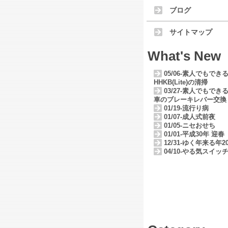
ブログ
サイトマップ
What's New
05/06-素人でもでき
HHKB(Lite)の清掃
03/27-素人でもでき
車のブレーキレバー交換
01/19-流行り病
01/07-成人式前夜
01/05-ニセおせち
01/01-平成30年 迎春
12/31-ゆく年来る年20
04/10-やる気スイッ