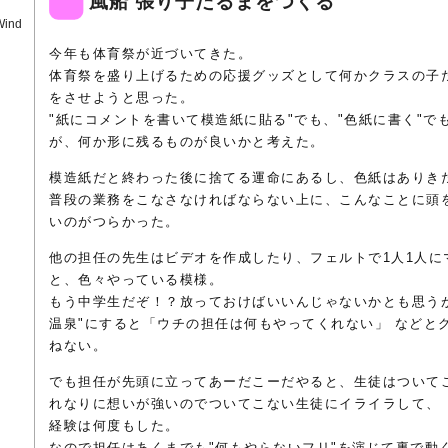
風船 張り子だるまをつくる
Wind
今年も体育祭が近づいてきた。
体育祭を盛り上げるための応援グッズとして何かクラスの子
をさせようと思った。
"紙にコメントを書いて模造紙に貼る"でも、"色紙に書く"で
が、何か形に残るものが良いかと考えた。
模造紙だと終わった後に捨てる運命にあるし、色紙はありき
普段の業務をこなさなければならない上に、こんなことに頭
いのがつらかった。
他の担任の先生はビデオを作成したり、フェルトで1人1人に
と、色々やっている模様。
もう中学生だぞ！？放っておけばいいんじゃないかとも思う
温泉"にすると「ウチの担任は何もやってくれない」 などと
ねない。
でも担任が先頭に立ってあーだこーだやると、生徒はついて
れなりに想いが強いのでついてこない生徒にイライラして、
経験は何度もした。
なので担任はあくまでも"何もやらないフリ"を演じて裏で動