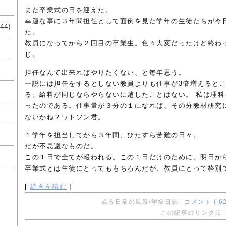
また卒業式の日を迎えた。
幸運な事に３年間担任として面倒を見た学年の生徒たちが今
44)
た。
教員になってから２回目の卒業生。色々大変だったけど終わ
じ。
担任なんて出来ればやりたくない、と毎年思う。
一説には担任をするとしない教員よりも仕事が3倍増えると
る。給料が同じならやらないに越したことはない。 私は理
ったのである。仕事量が３分の１になれば、その分教材研究
ないかね？ワトソン君。
１学年を担当してから３年間、ひたすら苦難の日々。
だが不思議なものだ。
この１日で全てが報われる。この１日だけのために、明日か
卒業式とは生徒にとってももちろんだが、教員にとって格別
[
続きを読む
]
或る日常の風景/学級日誌
コメント ( 62
この記事のリンク元