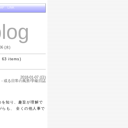
MAP
LINK
log
06 (水)
 63 items)
2018-01-07 (日)
- 或る日常の風景/学級日誌
のを知り、趣旨が理解で
がらも、 全くの他人事で
。