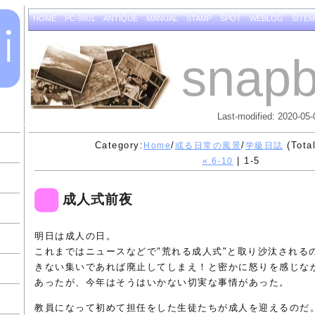
HOME
PC-9801
ANTIQUE
MANUAL
STAMP
SPOT
WEBLOG
SITE
snapb
Last-modified: 2020-05-
Category:
/
/
(Total
Home
或る日常の風景
学級日誌
| 1-5
« 6-10
成人式前夜
明日は成人の日。
これまではニュースなどで"荒れる成人式"と取り沙汰される
きない集いであれば廃止してしまえ！と密かに怒りを感じな
あったが、今年はそうはいかない切実な事情があった。
教員になって初めて担任をした生徒たちが成人を迎えるのだ