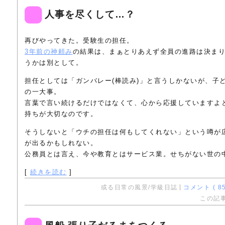
人事を尽くして…？
再びやってきた。受験生の担任。
3年前の神頼み
の結果は、まぁとりあえず全員の進路は決ま
うかは別として。
担任としては「ガンバレー(棒読み)」と言うしかないが、子
の一大事。
言葉で言い続けるだけではなくて、心から応援していますよ
持ちが大切なのです。
そうしないと「ウチの担任は何もしてくれない」という噂が
が出るかもしれない。
公務員とは言え、今や教育とはサービス業。せちがない世の
[
続きを読む
]
或る日常の風景/学級日誌
コメント ( 85
この記