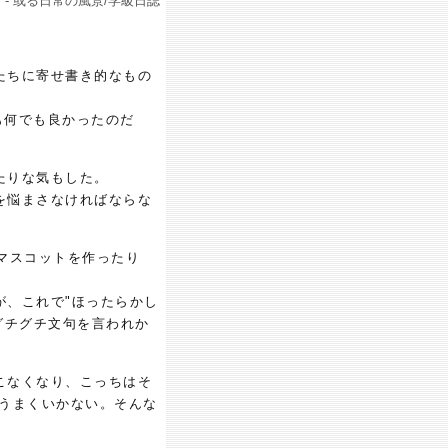
- 或る日常の風景/学級日誌
たちに寄せ書き的なもの
も何でも良かったのだ
たりな気もした。
を悩まさなければならな
マスコットを作ったり
が、これで"ほったらかし
グチグチ文句を言われか
こなくなり、こっちはそ
 うまくいかない。そんな
く――。