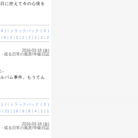
明日に控えて今の心境を
4 )
トラックバック ( 0 )
8
3
2
2
2
2
2
2
2016-03-18 (金)
- 或る日常の風景/学級日誌
た。
アルバム事件。もうてん
1 )
トラックバック ( 0 )
3
21
18
9
8
4
1
1
2016-03-18 (金)
- 或る日常の風景/学級日誌